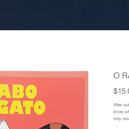
O R
$15.
After put
know wh
only re
appeare