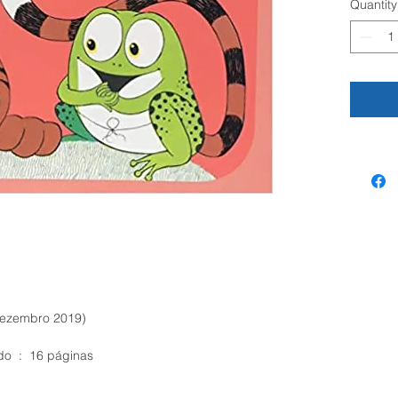
Quantity
o (3 dezembro 2019)
Canoa, Grampeado ou Costurado ‏ : ‎ 16 páginas