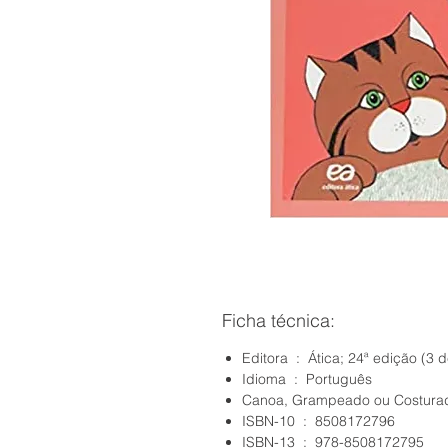
Ficha técnica:
Editora ‏ : ‎ Ática; 24ª ediçã
Idioma ‏ : ‎ Português
ISBN-10 ‏ : ‎ 8508172796
ISBN-13 ‏ : ‎ 978-8508172795