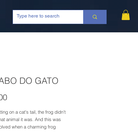
ABO DO GATO
Price
00
ting on a cat's tail, the frog didn't
at animal it was. And this was
solved when a charming frog
d...