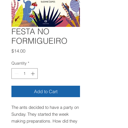
FESTA NO
FORMIGUEIRO
Price
$14.00
Quantity
*
Add to Cart
The ants decided to have a party on
Sunday. They started the week
making preparations. How did they
organize themselves? A playful, fun